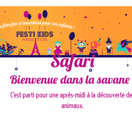
Safari
Bienvenue dans la savane 
C’est parti pour une après-midi à la découverte d
animaux.