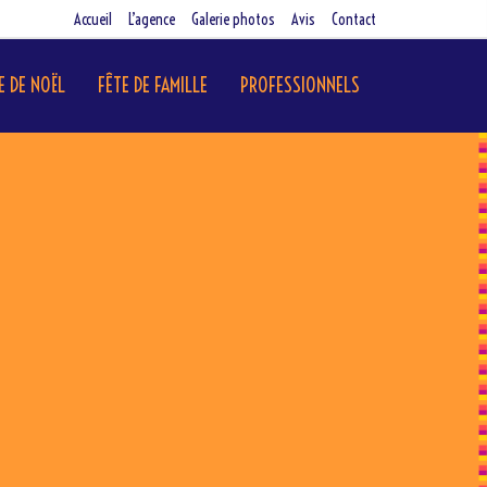
Accueil
L’agence
Galerie photos
Avis
Contact
E DE NOËL
FÊTE DE FAMILLE
PROFESSIONNELS