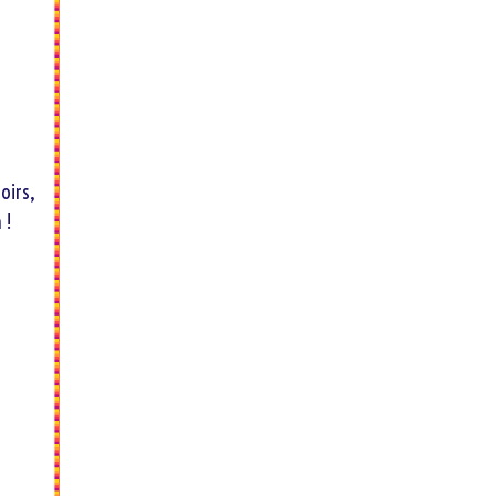
oirs,
 !